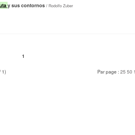
uta
y sus contornos
/
Rodolfo Zuber
1
/ 1)
Par page :
25
50