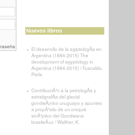
Nuevos libros
traseña
El desarrollo de la egiptologÃ­a en
Argentina (1884-2015) The
development of egyptology in
Argentina (1884-2015) / Fuscaldo,
Perla
ContribuciÃ³n a la petrologÃ­a y
estratigrafÃ­a del glacial
gondwÃ¡nico uruguayo y apuntes
a propÃ³sito de un croquis
sinÃ³ptico del Gondwana
brasileÃ±o / Walther, K.