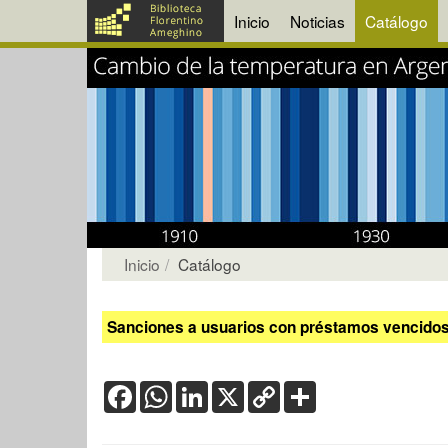
Inicio
Noticias
Catálogo
Inicio
Catálogo
Sanciones a usuarios con préstamos vencidos:
Facebook
WhatsApp
LinkedIn
X
Copy
Share
Link