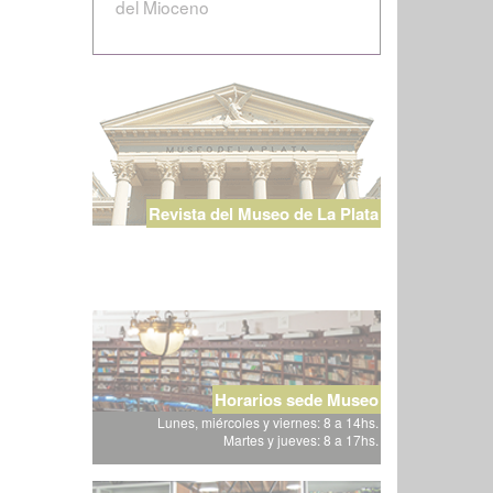
del Mioceno
Revista del Museo de La Plata
Horarios sede Museo
Lunes, miércoles y viernes: 8 a 14hs.
Martes y jueves: 8 a 17hs.