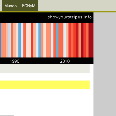
Museo
FCNyM