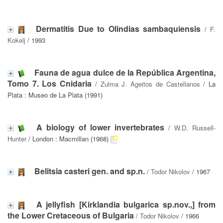
Dermatitis Due to Olindias sambaquiensis
/
F.
Kokelj
/ 1993
Fauna de agua dulce de la República Argentina,
Tomo 7. Los Cnidaria
/
Zulma J. Ageitos de Castellanos
/ La
Plata : Museo de La Plata (1991)
A biology of lower invertebrates
/
W.D. Russell-
Hunter
/ London : Macmillan (1968)
Belitsia casteri gen. and sp.n.
/
Todor Nikolov
/ 1967
A jellyfish [Kirklandia bulgarica sp.nov.,] from
the Lower Cretaceous of Bulgaria
/
Todor Nikolov
/ 1966