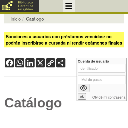
Inicio
Catálogo
Sanciones a usuarios con préstamos vencidos: no
podrán inscribirse a cursada ni rendir exámenes finales
Facebook
WhatsApp
LinkedIn
X
Copy
Share
Cuenta de usuario
Link
Olvidé mi contraseña
Catálogo