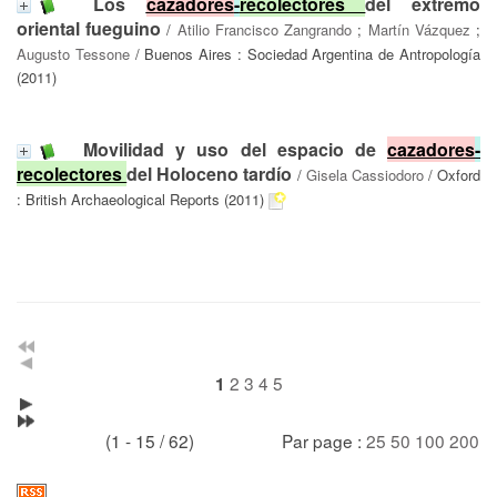
Los
cazadores
-
recolectores
del extremo
oriental fueguino
/
Atilio Francisco Zangrando
;
Martín Vázquez
;
Augusto Tessone
/ Buenos Aires : Sociedad Argentina de Antropología
(2011)
Movilidad y uso del espacio de
cazadores
-
recolectores
del Holoceno tardío
/
Gisela Cassiodoro
/ Oxford
: British Archaeological Reports (2011)
2
3
4
5
1
(1 - 15 / 62)
Par page :
25
50
100
200