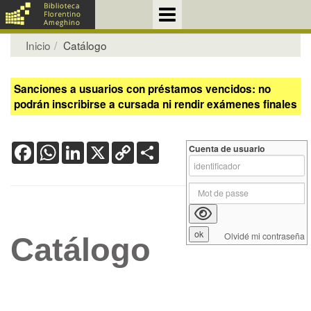
Inicio
Catálogo
Sanciones a usuarios con préstamos vencidos: no
podrán inscribirse a cursada ni rendir exámenes finales
Facebook
WhatsApp
LinkedIn
X
Copy
Share
Cuenta de usuario
Link
Olvidé mi contraseña
Catálogo