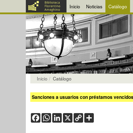
Inicio
Noticias
Catálogo
Inicio
Catálogo
Sanciones a usuarios con préstamos vencidos:
Facebook
WhatsApp
LinkedIn
X
Copy
Share
Link