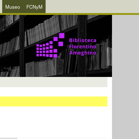
Museo
FCNyM