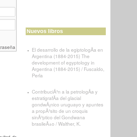
Nuevos libros
traseña
El desarrollo de la egiptologÃ­a en
Argentina (1884-2015) The
development of egyptology in
Argentina (1884-2015) / Fuscaldo,
Perla
ContribuciÃ³n a la petrologÃ­a y
estratigrafÃ­a del glacial
gondwÃ¡nico uruguayo y apuntes
a propÃ³sito de un croquis
sinÃ³ptico del Gondwana
brasileÃ±o / Walther, K.
cultad de