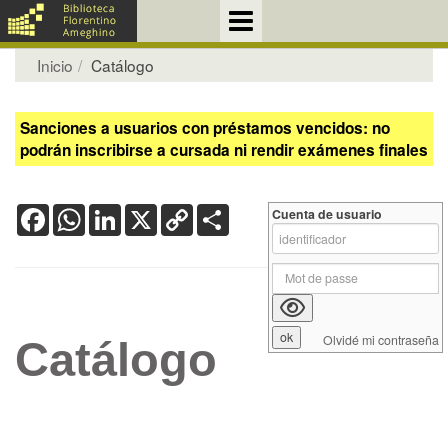
Inicio
Catálogo
Sanciones a usuarios con préstamos vencidos: no
podrán inscribirse a cursada ni rendir exámenes finales
Facebook
WhatsApp
LinkedIn
X
Copy
Share
Cuenta de usuario
Link
Olvidé mi contraseña
Catálogo