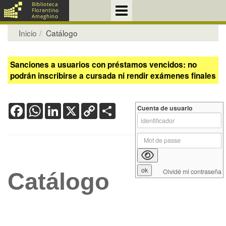
Inicio
Catálogo
Sanciones a usuarios con préstamos vencidos: no
podrán inscribirse a cursada ni rendir exámenes finales
Facebook
WhatsApp
LinkedIn
X
Copy
Share
Cuenta de usuario
Link
Olvidé mi contraseña
Catálogo