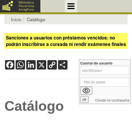
Inicio
Catálogo
Sanciones a usuarios con préstamos vencidos: no
podrán inscribirse a cursada ni rendir exámenes finales
Facebook
WhatsApp
LinkedIn
X
Copy
Share
Cuenta de usuario
Link
Olvidé mi contraseña
Catálogo