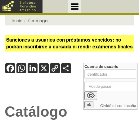
Inicio
Catálogo
Sanciones a usuarios con préstamos vencidos: no
podrán inscribirse a cursada ni rendir exámenes finales
Facebook
WhatsApp
LinkedIn
X
Copy
Share
Cuenta de usuario
Link
Olvidé mi contraseña
Catálogo