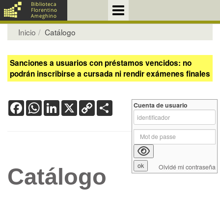
Inicio
Catálogo
Sanciones a usuarios con préstamos vencidos: no
podrán inscribirse a cursada ni rendir exámenes finales
Facebook
WhatsApp
LinkedIn
X
Copy
Share
Cuenta de usuario
Link
Olvidé mi contraseña
Catálogo