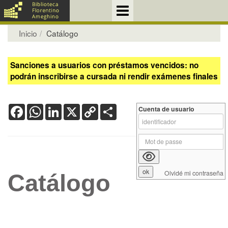
Inicio
Catálogo
Sanciones a usuarios con préstamos vencidos: no
podrán inscribirse a cursada ni rendir exámenes finales
Facebook
WhatsApp
LinkedIn
X
Copy
Share
Cuenta de usuario
Link
Olvidé mi contraseña
Catálogo