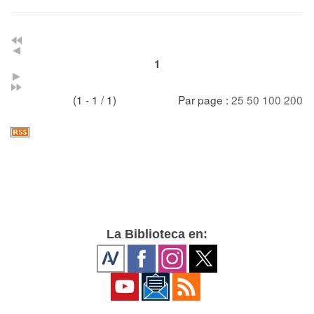
1
(1 - 1 / 1)
Par page :
25
50
100
200
La Biblioteca en: