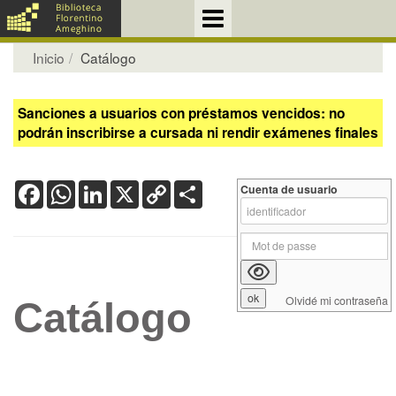
Inicio
Catálogo
Sanciones a usuarios con préstamos vencidos: no
podrán inscribirse a cursada ni rendir exámenes finales
Facebook
WhatsApp
LinkedIn
X
Copy
Share
Cuenta de usuario
Link
Olvidé mi contraseña
Catálogo