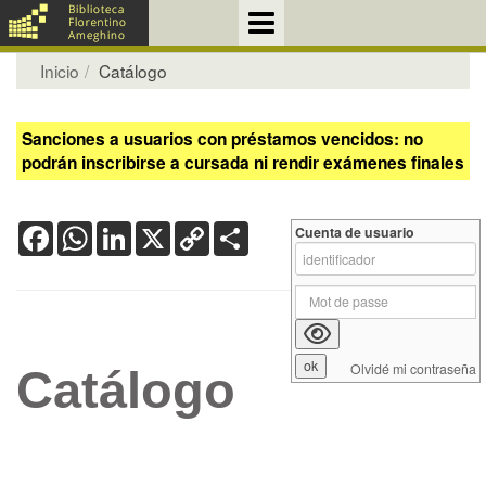
Inicio
Catálogo
Sanciones a usuarios con préstamos vencidos: no
podrán inscribirse a cursada ni rendir exámenes finales
Facebook
WhatsApp
LinkedIn
X
Copy
Share
Cuenta de usuario
Link
Olvidé mi contraseña
Catálogo