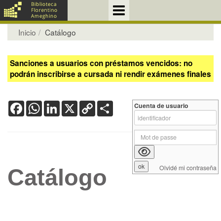
Inicio
Catálogo
Sanciones a usuarios con préstamos vencidos: no
podrán inscribirse a cursada ni rendir exámenes finales
Facebook
WhatsApp
LinkedIn
X
Copy
Share
Cuenta de usuario
Link
Olvidé mi contraseña
Catálogo