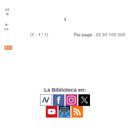
1
(1 - 1 / 1)
Par page :
25
50
100
200
La Biblioteca en: