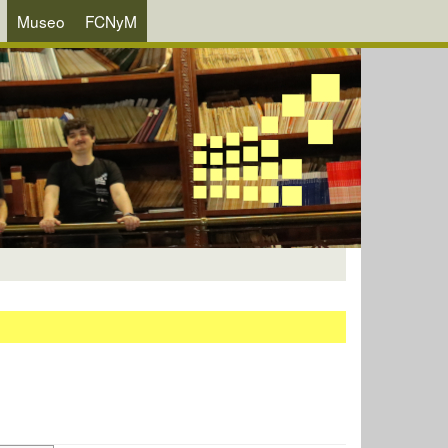
Museo
FCNyM