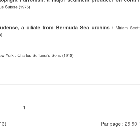
ue Suisse (1975)
mudense, a ciliate from Bermuda Sea urchins
/
Miriam Scot
0)
ew York : Charles Scribner's Sons (1918)
1
/ 3)
Par page :
25
50