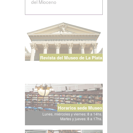
del Mioceno
Revista del Museo de La Plata
Horarios sede Museo
Lunes, miércoles y viernes: 8 a 14hs.
Martes y jueves: 8 a 17hs.