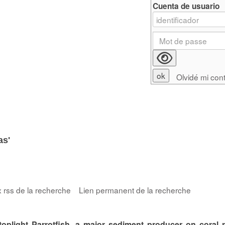
Cuenta de usuario
Olvidé mi con
as'
x rss de la recherche
Lien permanent de la recherche
toplight Parrotfish, a major sediment producer on coral r