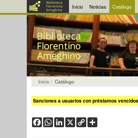
Inicio
Noticias
Catálogo
Inicio
Catálogo
Sanciones a usuarios con préstamos vencidos:
Facebook
WhatsApp
LinkedIn
X
Copy
Share
Link