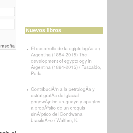
Nuevos libros
traseña
El desarrollo de la egiptologÃ­a en
Argentina (1884-2015) The
development of egyptology in
Argentina (1884-2015) / Fuscaldo,
Perla
ContribuciÃ³n a la petrologÃ­a y
estratigrafÃ­a del glacial
gondwÃ¡nico uruguayo y apuntes
a propÃ³sito de un croquis
sinÃ³ptico del Gondwana
brasileÃ±o / Walther, K.
eefs of