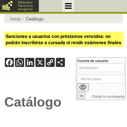
Inicio
Catálogo
Sanciones a usuarios con préstamos vencidos: no
podrán inscribirse a cursada ni rendir exámenes finales
Facebook
WhatsApp
LinkedIn
X
Copy
Share
Cuenta de usuario
Link
Olvidé mi contraseña
Catálogo