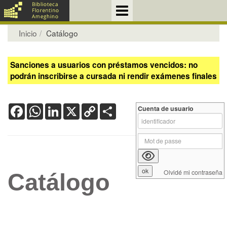
Inicio
Catálogo
Sanciones a usuarios con préstamos vencidos: no
podrán inscribirse a cursada ni rendir exámenes finales
Facebook
WhatsApp
LinkedIn
X
Copy
Share
Cuenta de usuario
Link
Olvidé mi contraseña
Catálogo