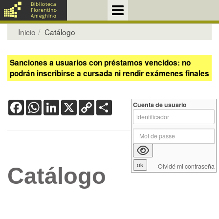
Inicio
Catálogo
Sanciones a usuarios con préstamos vencidos: no
podrán inscribirse a cursada ni rendir exámenes finales
Facebook
WhatsApp
LinkedIn
X
Copy
Share
Cuenta de usuario
Link
Olvidé mi contraseña
Catálogo