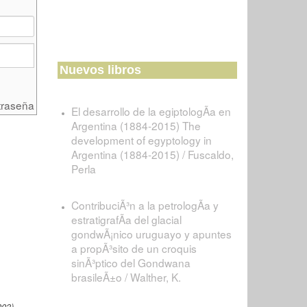
Nuevos libros
traseña
El desarrollo de la egiptologÃ­a en
Argentina (1884-2015) The
development of egyptology in
Argentina (1884-2015) / Fuscaldo,
Perla
ContribuciÃ³n a la petrologÃ­a y
estratigrafÃ­a del glacial
gondwÃ¡nico uruguayo y apuntes
a propÃ³sito de un croquis
sinÃ³ptico del Gondwana
brasileÃ±o / Walther, K.
003)