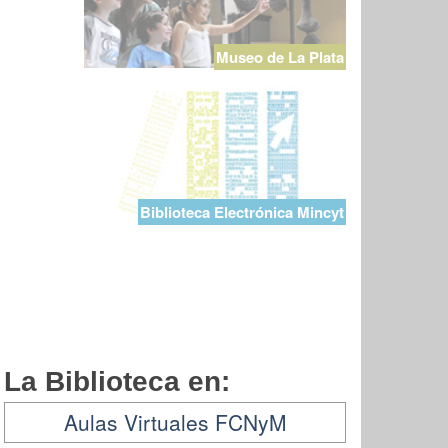
Museo de La Plata
Biblioteca Electrónica Mincyt
La Biblioteca en:
Aulas Virtuales FCNyM