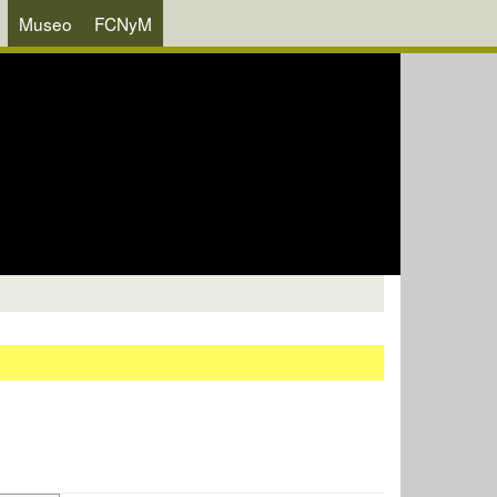
Museo
FCNyM