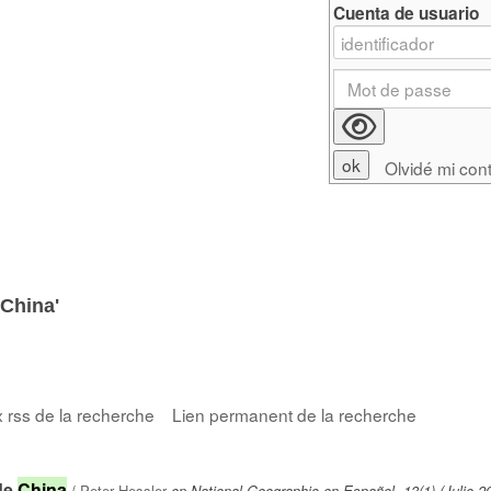
Cuenta de usuario
Olvidé mi con
 China'
x rss de la recherche
Lien permanent de la recherche
 de
China
/
Peter Hessler
en National Geographic en Español, 13(1) (Julio 2