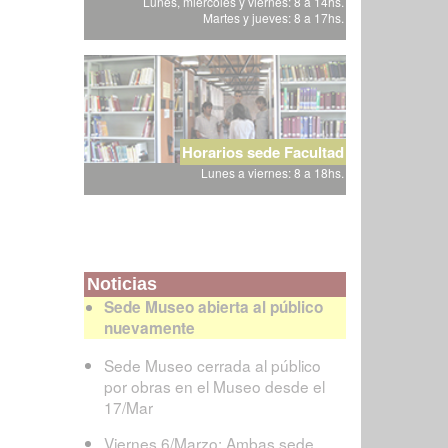
Lunes, miércoles y viernes: 8 a 14hs.
Martes y jueves: 8 a 17hs.
Horarios sede Facultad
Lunes a viernes: 8 a 18hs.
Noticias
Sede Museo abierta al público
nuevamente
Sede Museo cerrada al público
por obras en el Museo desde el
17/Mar
Viernes 6/Marzo: Ambas sede