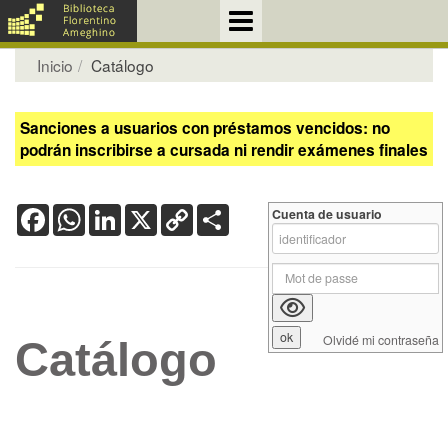
Inicio
Catálogo
Sanciones a usuarios con préstamos vencidos: no
podrán inscribirse a cursada ni rendir exámenes finales
Facebook
WhatsApp
LinkedIn
X
Copy
Share
Cuenta de usuario
Link
Olvidé mi contraseña
Catálogo