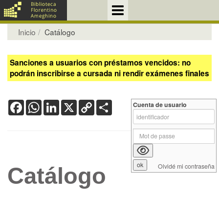
Inicio
Catálogo
Sanciones a usuarios con préstamos vencidos: no
podrán inscribirse a cursada ni rendir exámenes finales
Facebook
WhatsApp
LinkedIn
X
Copy
Share
Cuenta de usuario
Link
Olvidé mi contraseña
Catálogo