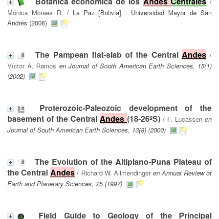
Botánica económica de los
Andes
Centrales
/
Mónica Moraes R.
/ La Paz [Bolivia] : Universidad Mayor de San
Andrés (2006)
The Pampean flat-slab of the Central
Andes
/
Víctor A. Ramos
en Journal of South American Earth Sciences, 15(1)
(2002)
Proterozoic-Paleozoic development of the
basement of the Central
Andes
(18-26ºS)
/
F. Lucassen
en
Journal of South American Earth Sciences, 13(8) (2000)
The Evolution of the Altiplano-Puna Plateau of
the Central
Andes
/
Richard W. Allmendinger
en Annual Review of
Earth and Planetary Sciences, 25 (1997)
Field Guide to Geology of the Principal