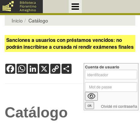
Inicio
Catálogo
Sanciones a usuarios con préstamos vencidos: no
podrán inscribirse a cursada ni rendir exámenes finales
Facebook
WhatsApp
LinkedIn
X
Copy
Share
Cuenta de usuario
Link
Olvidé mi contraseña
Catálogo