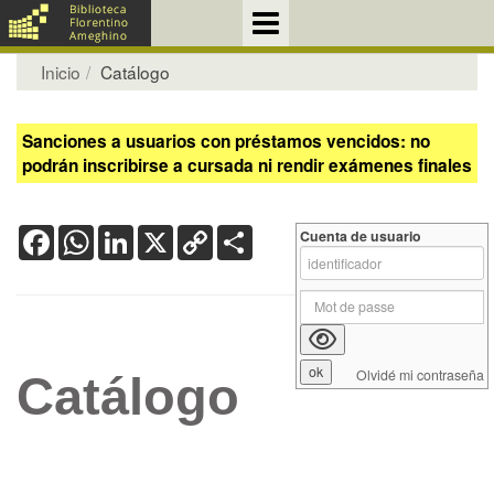
Inicio
Catálogo
Sanciones a usuarios con préstamos vencidos: no
podrán inscribirse a cursada ni rendir exámenes finales
Facebook
WhatsApp
LinkedIn
X
Copy
Share
Cuenta de usuario
Link
Olvidé mi contraseña
Catálogo