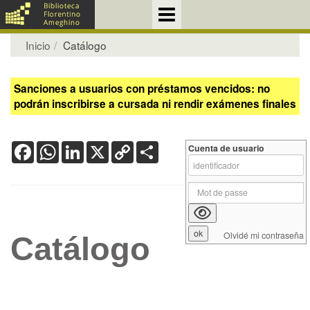
Inicio
Catálogo
Sanciones a usuarios con préstamos vencidos: no
podrán inscribirse a cursada ni rendir exámenes finales
Facebook
WhatsApp
LinkedIn
X
Copy
Share
Cuenta de usuario
Link
Olvidé mi contraseña
Catálogo