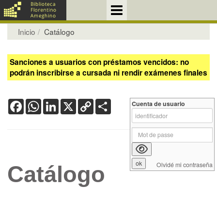
Inicio
Catálogo
Sanciones a usuarios con préstamos vencidos: no
podrán inscribirse a cursada ni rendir exámenes finales
Facebook
WhatsApp
LinkedIn
X
Copy
Share
Cuenta de usuario
Link
Olvidé mi contraseña
Catálogo