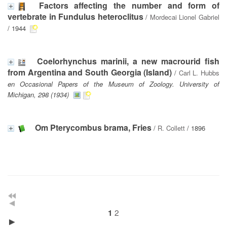
Factors affecting the number and form of
vertebrate in Fundulus heteroclitus
/
Mordecai Lionel Gabriel
/ 1944
Coelorhynchus marinii, a new macrourid fish
from Argentina and South Georgia (Island)
/
Carl L. Hubbs
en Occasional Papers of the Museum of Zoology. University of
Michigan, 298 (1934)
Om Pterycombus brama, Fries
/
R. Collett
/ 1896
2
1