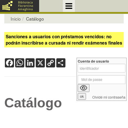
Inicio
Catálogo
Sanciones a usuarios con préstamos vencidos: no
podrán inscribirse a cursada ni rendir exámenes finales
Facebook
WhatsApp
LinkedIn
X
Copy
Share
Cuenta de usuario
Link
Olvidé mi contraseña
Catálogo