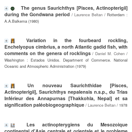
The genus Saurichthys [Pisces, Actinopterigii]
during the Gondwana period
/
Laurence Beltan
/ Rotterdam :
A.A.Balkema (1980)
Variation in the fourbeard rockling,
Enchelyopus cimbrius, a north Atlantic gadid fish, with
comments on the genera of rocklings
/
Daniel M. Cohen
/
Washington : Estados Unidos. Department of Commerce. National
Oceanic and Atmospheric Administration (1979)
Un nouveau Saurichthidae [Pisces,
Actinopterigii], Saurichthys nepalensis n.s.p., du Trias
Inférieur des Annapurnas [Thakkohla, Nepal] et sa
signification paléobiogeographique
/
Laurence Beltan
/ 1978
Les actinopterygiens du Mesozoique
continental d'Asie centrale et orientale et le probleme