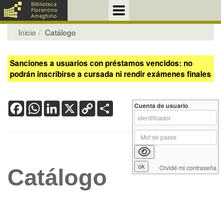
Inicio
Catálogo
Sanciones a usuarios con préstamos vencidos: no
podrán inscribirse a cursada ni rendir exámenes finales
Facebook
WhatsApp
LinkedIn
X
Copy
Share
Cuenta de usuario
Link
Olvidé mi contraseña
Catálogo