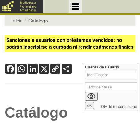
Inicio
Catálogo
Sanciones a usuarios con préstamos vencidos: no
podrán inscribirse a cursada ni rendir exámenes finales
Facebook
WhatsApp
LinkedIn
X
Copy
Share
Cuenta de usuario
Link
Olvidé mi contraseña
Catálogo