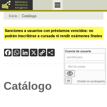
Inicio
Catálogo
Sanciones a usuarios con préstamos vencidos: no
podrán inscribirse a cursada ni rendir exámenes finales
Facebook
WhatsApp
LinkedIn
X
Copy
Share
Cuenta de usuario
Link
Olvidé mi contraseña
Catálogo