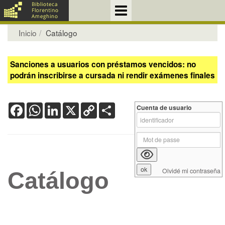
Inicio
Catálogo
Sanciones a usuarios con préstamos vencidos: no
podrán inscribirse a cursada ni rendir exámenes finales
Facebook
WhatsApp
LinkedIn
X
Copy
Share
Cuenta de usuario
Link
Olvidé mi contraseña
Catálogo