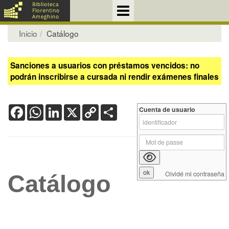
Inicio
Catálogo
Sanciones a usuarios con préstamos vencidos: no
podrán inscribirse a cursada ni rendir exámenes finales
Facebook
WhatsApp
LinkedIn
X
Copy
Share
Cuenta de usuario
Link
Olvidé mi contraseña
Catálogo