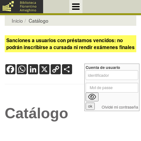
Inicio
Catálogo
Sanciones a usuarios con préstamos vencidos: no
podrán inscribirse a cursada ni rendir exámenes finales
Facebook
WhatsApp
LinkedIn
X
Copy
Share
Cuenta de usuario
Link
Olvidé mi contraseña
Catálogo