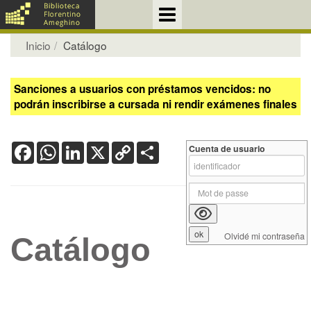
Inicio
Catálogo
Sanciones a usuarios con préstamos vencidos: no
podrán inscribirse a cursada ni rendir exámenes finales
Facebook
WhatsApp
LinkedIn
X
Copy
Share
Cuenta de usuario
Link
Olvidé mi contraseña
Catálogo