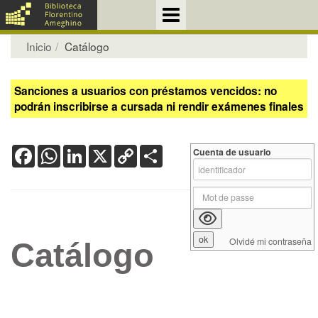
Inicio
Catálogo
Sanciones a usuarios con préstamos vencidos: no
podrán inscribirse a cursada ni rendir exámenes finales
Facebook
WhatsApp
LinkedIn
X
Copy
Share
Cuenta de usuario
Link
Olvidé mi contraseña
Catálogo