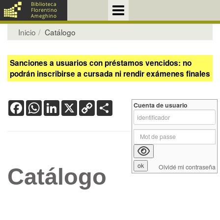
Inicio
Catálogo
Sanciones a usuarios con préstamos vencidos: no
podrán inscribirse a cursada ni rendir exámenes finales
Facebook
WhatsApp
LinkedIn
X
Copy
Share
Cuenta de usuario
Link
Olvidé mi contraseña
Catálogo