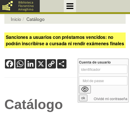
Inicio
Catálogo
Sanciones a usuarios con préstamos vencidos: no
podrán inscribirse a cursada ni rendir exámenes finales
Facebook
WhatsApp
LinkedIn
X
Copy
Share
Cuenta de usuario
Link
Olvidé mi contraseña
Catálogo