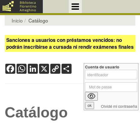
Inicio
Catálogo
Sanciones a usuarios con préstamos vencidos: no
podrán inscribirse a cursada ni rendir exámenes finales
Facebook
WhatsApp
LinkedIn
X
Copy
Share
Cuenta de usuario
Link
Olvidé mi contraseña
Catálogo