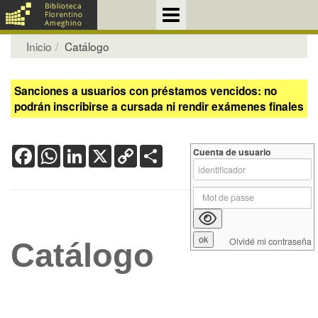
Inicio
Catálogo
Sanciones a usuarios con préstamos vencidos: no
podrán inscribirse a cursada ni rendir exámenes finales
Facebook
WhatsApp
LinkedIn
X
Copy
Share
Cuenta de usuario
Link
Olvidé mi contraseña
Catálogo