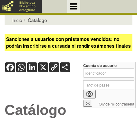
Inicio
Catálogo
Sanciones a usuarios con préstamos vencidos: no
podrán inscribirse a cursada ni rendir exámenes finales
Facebook
WhatsApp
LinkedIn
X
Copy
Share
Cuenta de usuario
Link
Olvidé mi contraseña
Catálogo