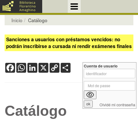
Inicio
Catálogo
Sanciones a usuarios con préstamos vencidos: no
podrán inscribirse a cursada ni rendir exámenes finales
Facebook
WhatsApp
LinkedIn
X
Copy
Share
Cuenta de usuario
Link
Olvidé mi contraseña
Catálogo