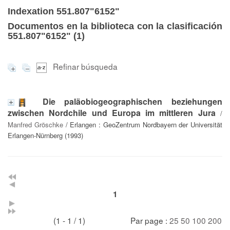
Indexation 551.807"6152"
Documentos en la biblioteca con la clasificación
551.807"6152" (
1
)
Refinar búsqueda
Die paläobiogeographischen beziehungen
zwischen Nordchile und Europa im mittleren Jura
/
Manfred Gröschke
/ Erlangen : GeoZentrum Nordbayern der Universität
Erlangen-Nürnberg (1993)
1
(1 - 1 / 1)
Par page :
25
50
100
200