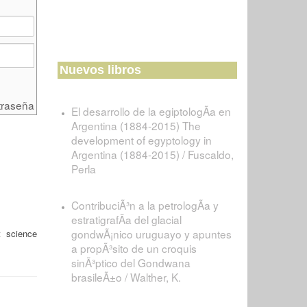
Nuevos libros
traseña
El desarrollo de la egiptologÃ­a en
Argentina (1884-2015) The
development of egyptology in
Argentina (1884-2015) / Fuscaldo,
Perla
ContribuciÃ³n a la petrologÃ­a y
estratigrafÃ­a del glacial
gondwÃ¡nico uruguayo y apuntes
t science
a propÃ³sito de un croquis
sinÃ³ptico del Gondwana
brasileÃ±o / Walther, K.