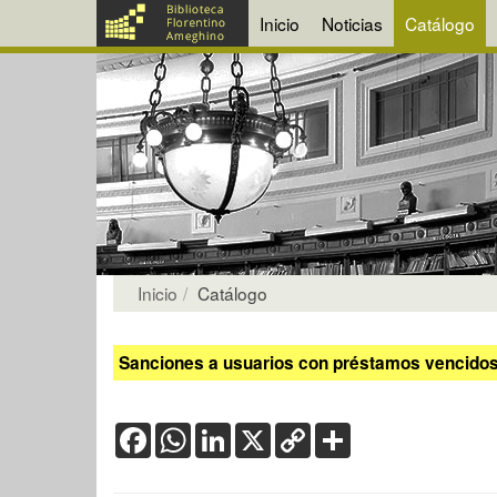
Inicio
Noticias
Catálogo
Inicio
Catálogo
Sanciones a usuarios con préstamos vencidos:
Facebook
WhatsApp
LinkedIn
X
Copy
Share
Link