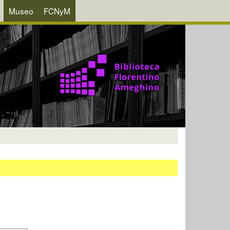
Museo
FCNyM