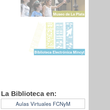
Museo de La Plata
Biblioteca Electrónica Mincyt
La Biblioteca en:
Aulas Virtuales FCNyM