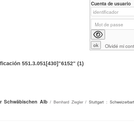
Cuenta de usuario
Olvidé mi con
ficación 551.3.051[430]"6152" (
1
)
er Schwäbischen Alb
/
Bernhard Ziegler
/ Stuttgart : Schweizerbar