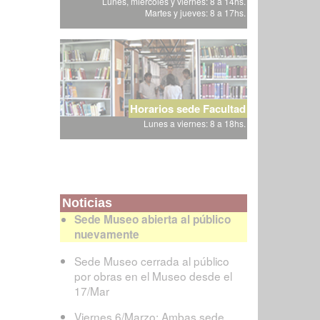
Lunes, miércoles y viernes: 8 a 14hs.
Martes y jueves: 8 a 17hs.
Horarios sede Facultad
Lunes a viernes: 8 a 18hs.
Noticias
Sede Museo abierta al público
nuevamente
Sede Museo cerrada al público
por obras en el Museo desde el
17/Mar
Viernes 6/Marzo: Ambas sede