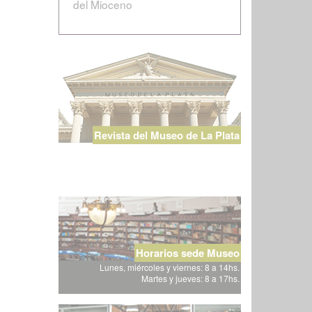
del Mioceno
Revista del Museo de La Plata
Horarios sede Museo
Lunes, miércoles y viernes: 8 a 14hs.
Martes y jueves: 8 a 17hs.