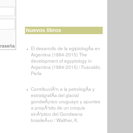
Nuevos libros
traseña
El desarrollo de la egiptologÃ­a en
Argentina (1884-2015) The
development of egyptology in
Argentina (1884-2015) / Fuscaldo,
Perla
ContribuciÃ³n a la petrologÃ­a y
estratigrafÃ­a del glacial
gondwÃ¡nico uruguayo y apuntes
a propÃ³sito de un croquis
sinÃ³ptico del Gondwana
brasileÃ±o / Walther, K.