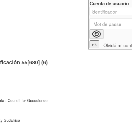
Cuenta de usuario
Olvidé mi con
ficación 55[680] (
6
)
ria : Council for Geoscience
ty Sudáfrica