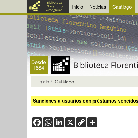
Inicio
Noticias
Catálogo
Inicio
Catálogo
Sanciones a usuarios con préstamos vencidos:
Facebook
WhatsApp
LinkedIn
X
Copy
Share
Link