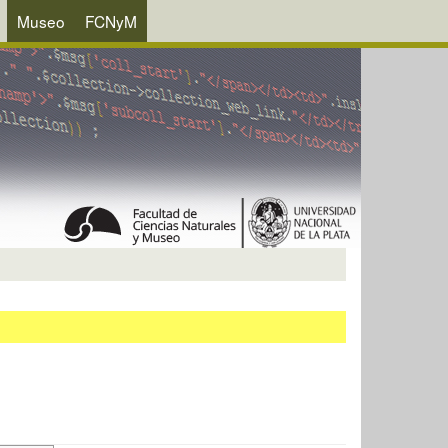
Museo
FCNyM