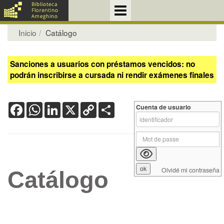
Inicio
Catálogo
Sanciones a usuarios con préstamos vencidos: no
podrán inscribirse a cursada ni rendir exámenes finales
Facebook
WhatsApp
LinkedIn
X
Copy
Share
Cuenta de usuario
Link
Olvidé mi contraseña
Catálogo