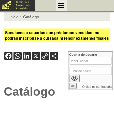
Inicio
Catálogo
Sanciones a usuarios con préstamos vencidos: no
podrán inscribirse a cursada ni rendir exámenes finales
Facebook
WhatsApp
LinkedIn
X
Copy
Share
Cuenta de usuario
Link
Olvidé mi contraseña
Catálogo