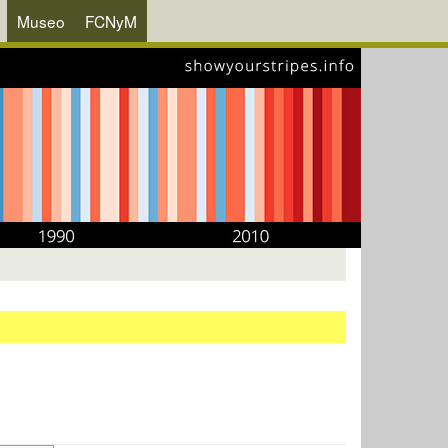
Museo
FCNyM