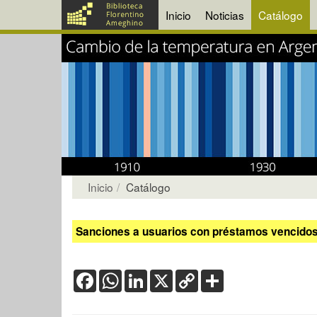
Inicio
Noticias
Catálogo
Inicio
Catálogo
Sanciones a usuarios con préstamos vencidos:
Facebook
WhatsApp
LinkedIn
X
Copy
Share
Link