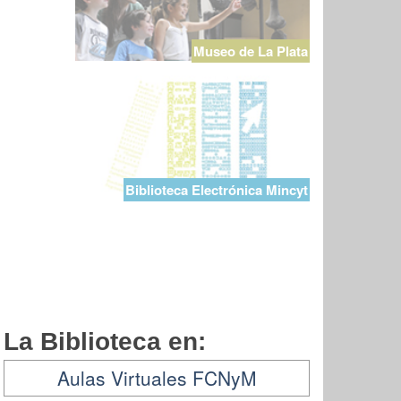
Museo de La Plata
Biblioteca Electrónica Mincyt
La Biblioteca en:
Aulas Virtuales FCNyM