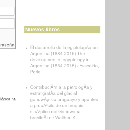
Nuevos libros
traseña
El desarrollo de la egiptologÃ­a en
Argentina (1884-2015) The
development of egyptology in
Argentina (1884-2015) / Fuscaldo,
Perla
ContribuciÃ³n a la petrologÃ­a y
estratigrafÃ­a del glacial
gondwÃ¡nico uruguayo y apuntes
lógica na
a propÃ³sito de un croquis
sinÃ³ptico del Gondwana
brasileÃ±o / Walther, K.