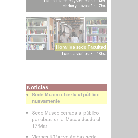
Lunes, miércoles y viernes: 8 a 14hs.
Martes y jueves: 8 a 17hs.
Horarios sede Facultad
Lunes a viernes: 8 a 18hs.
Noticias
Sede Museo abierta al público
nuevamente
Sede Museo cerrada al público
por obras en el Museo desde el
17/Mar
Viernes 6/Marzo: Ambas sede