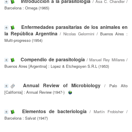
Introducción a la parasitología
/
Asa C. Chandler
/
Barcelona : Omega (1965)
Enfermedades parasitarias de los animales en
la República Argentina
/
Nicolas Gelormini
/ Buenos Aires :
Multi-progresso (1954)
Compendio de parasitología
/
Manuel Rey Millares
/
Buenos Aires [Argentina] : Lopez & Etchegoyen S.R.L (1953)
Annual Review of Microbiology
/ Palo Alto
[California] : Annual Review (1947-)
Elementos de bacteriología
/
Martín Frobisher
/
Barcelona : Salvat (1947)