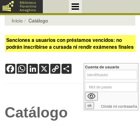
Inicio
Catálogo
Sanciones a usuarios con préstamos vencidos: no
podrán inscribirse a cursada ni rendir exámenes finales
Facebook
WhatsApp
LinkedIn
X
Copy
Share
Cuenta de usuario
Link
Olvidé mi contraseña
Catálogo