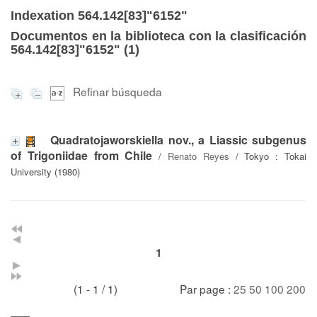
Indexation 564.142[83]"6152"
Documentos en la biblioteca con la clasificación
564.142[83]"6152" (
1
)
Refinar búsqueda
Quadratojaworskiella nov., a Liassic subgenus
of Trigoniidae from Chile
/
Renato Reyes
/ Tokyo : Tokai
University (1980)
1
(1 - 1 / 1)
Par page :
25
50
100
200