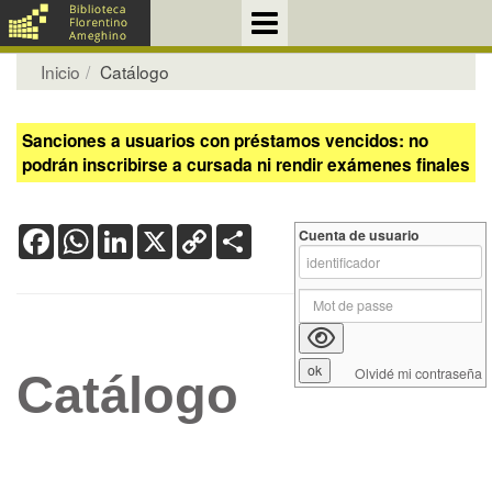
Inicio
Catálogo
Sanciones a usuarios con préstamos vencidos: no
podrán inscribirse a cursada ni rendir exámenes finales
Facebook
WhatsApp
LinkedIn
X
Copy
Share
Cuenta de usuario
Link
Olvidé mi contraseña
Catálogo