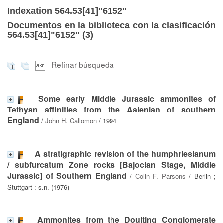
Indexation 564.53[41]"6152"
Documentos en la biblioteca con la clasificación
564.53[41]"6152" (
3
)
Refinar búsqueda
Some early Middle Jurassic ammonites of
Tethyan affinities from the Aalenian of southern
England
/
John H. Callomon
/ 1994
A stratigraphic revision of the humphriesianum
/ subfurcatum Zone rocks [Bajocian Stage, Middle
Jurassic] of Southern England
/
Colin F. Parsons
/ Berlin ;
Stuttgart : s.n. (1976)
Ammonites from the Doulting Conglomerate