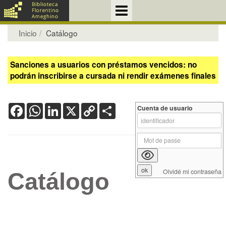
Inicio
Catálogo
Sanciones a usuarios con préstamos vencidos: no
podrán inscribirse a cursada ni rendir exámenes finales
Facebook
WhatsApp
LinkedIn
X
Copy
Share
Cuenta de usuario
Link
Olvidé mi contraseña
Catálogo