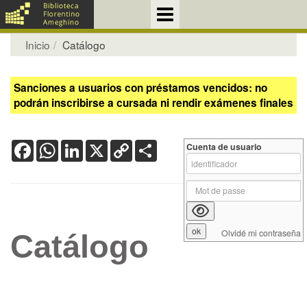
Inicio
Catálogo
Sanciones a usuarios con préstamos vencidos: no
podrán inscribirse a cursada ni rendir exámenes finales
Facebook
WhatsApp
LinkedIn
X
Copy
Share
Cuenta de usuario
Link
Olvidé mi contraseña
Catálogo