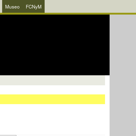
Museo
FCNyM