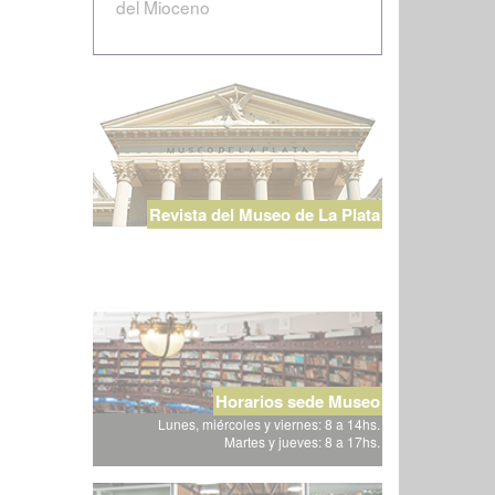
del Mioceno
Revista del Museo de La Plata
Horarios sede Museo
Lunes, miércoles y viernes: 8 a 14hs.
Martes y jueves: 8 a 17hs.