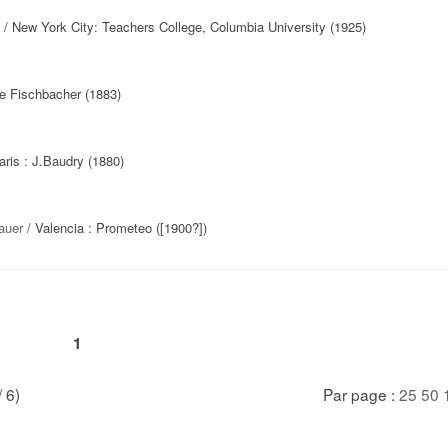
/ New York City: Teachers College, Columbia University (1925)
rie Fischbacher (1883)
aris : J.Baudry (1880)
auer
/ Valencia : Prometeo ([1900?])
1
/ 6)
Par page :
25
50