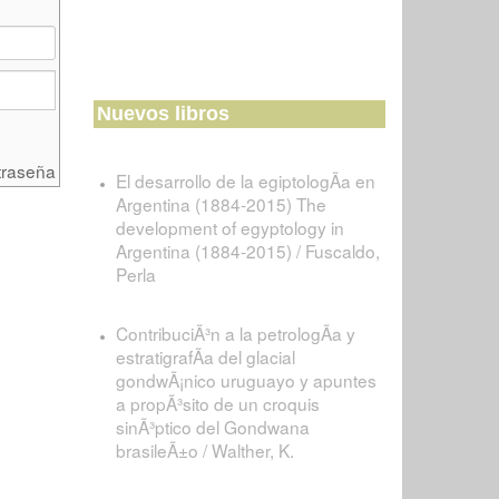
Nuevos libros
traseña
El desarrollo de la egiptologÃ­a en
Argentina (1884-2015) The
development of egyptology in
Argentina (1884-2015) / Fuscaldo,
Perla
ContribuciÃ³n a la petrologÃ­a y
estratigrafÃ­a del glacial
gondwÃ¡nico uruguayo y apuntes
a propÃ³sito de un croquis
sinÃ³ptico del Gondwana
brasileÃ±o / Walther, K.