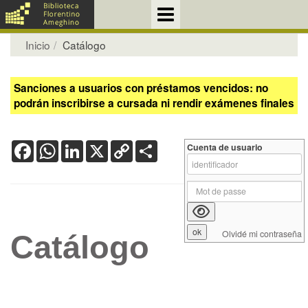
Inicio
Catálogo
Sanciones a usuarios con préstamos vencidos: no
podrán inscribirse a cursada ni rendir exámenes finales
Facebook
WhatsApp
LinkedIn
X
Copy
Share
Cuenta de usuario
Link
Olvidé mi contraseña
Catálogo